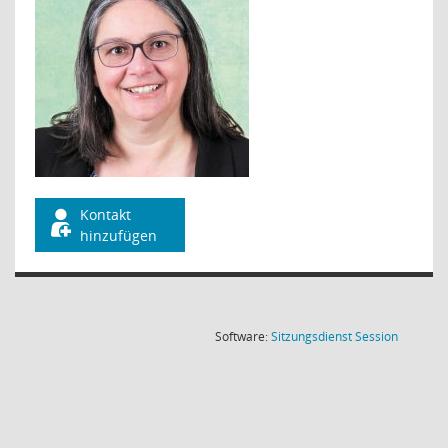
Kontakt
hinzufügen
(Wird in
Software:
Sitzungsdienst
Session