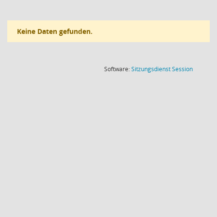
Keine Daten gefunden.
(Wird in
Software:
Sitzungsdienst
Session